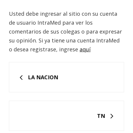
Usted debe ingresar al sitio con su cuenta
de usuario IntraMed para ver los
comentarios de sus colegas o para expresar
su opinión. Si ya tiene una cuenta IntraMed
o desea registrase, ingrese
aquí
Navegación
de
PREVIOUS
LA NACION
entradas
NEXT
TN